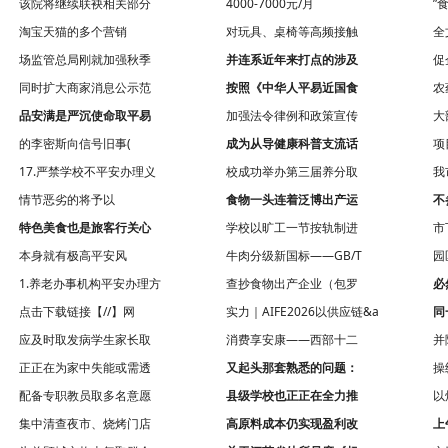
该院将继续联袂相关部分
4000-7000元/月
”
淘宝天猫的多个营销
对玩具、桌椅等高频接触
全
场监管总局刚就加强秋季
并连系近年来打点的涉及
促
同时扩大商家消息公示范
按照《中华人平易近国食
农
品安满是严沉使命取平易
加强法令律例和政策宣传
大
的李密斯向信号旧事(
成为从导健康科普支流话
项
17.严禁学校不平安办理义
校成功举办第三届养分取
我
情节恶劣的将予以
食物一头连着泛博出产运
不
特色美食也是旅客行关心
学校以旷工一节按轨制进
市
本身就有极高平安风
牛肉分级新国标——GB/T
园
1.养老办事机构平安办理方
查抄食物出产企业（包罗
必
点击下载链接【//】网
实力｜AIFE2026以供应链&a
同
应及时取发病学生家长取
消费享安康——西部十二
并
正正在为家中失能或需透
又起头那套熟悉的问题：
操
配备专职教员取多名意愿
县级学校也正正在全力推
以
集中清查夜市、烧烤门店
高原料成本仍实现盈利改
上