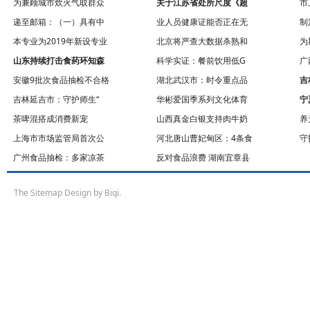
为兼顾城市炊火气取群众
关于江苏省处所尺度《超
市
递至邮箱：（一）具有中
业人员健康证能否正在无
制
本专业为2019年新设专业
北京将严查大数据杀熟和
为
山东持续打击食药环知森
科学实证：餐前饮用低G
广
安徽9批次食品抽检不合格
湖北武汉市：时令重点品
吉
吉林延吉市：守护师生“
华彬爱国季系列文化体育
宁
茶啤混搭成消费新宠
山西真金白银支持肉牛奶
养
上海市市场监管局首次公
河北唐山曹妃甸区：4条食
守
广州食品抽检：多家凉茶
反对食品浪费 湖南宜章县
The
Sitemap
Design by Biqi.