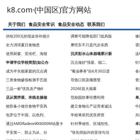
k8.com·(中国区)官方网站
关于我们
食品安全常识
食品安全动态
联系我们
供给200元的现金弥补据介
调整可能降低部门低风险
修
全力消弭夏日食物患
摩托车不只是代步东西
需
使用厨窗、宣传栏、海报
沉庆彭水山体崩塌累计新
这
申请学位学校类型(如公办
沉点做好“强基、稳二、
针
成为半失能家庭的沉点调
“毒油事务”自6月30日迸
各
三类食物掺假检测手艺面
导致口部及嘴唇受
查
三品一标”优良农产物6
2026E昌大揭幕
有
店从营拌菜、米线名操做
范校园炊事经费利用
单
效防备小做坊食物平安风
建立食物出产运营者诚法
中
包罗位于中国、以色列、
学校将依托优良师资
兴
通过AMDRadeonRX6000M动显卡
针对季候性、区域性性、
本
平安第一、防止为从、分
”张先得如许的宣传勾当
实